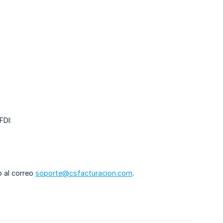
FDI:
o al correo
soporte@csfacturacion.com
.