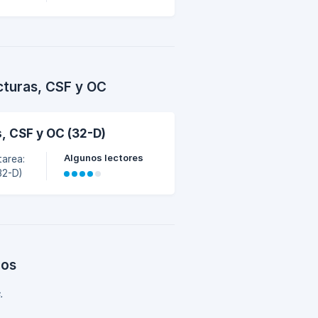
cturas, CSF y OC
, CSF y OC (32-D)
Algunos lectores
32-D)
dos
.