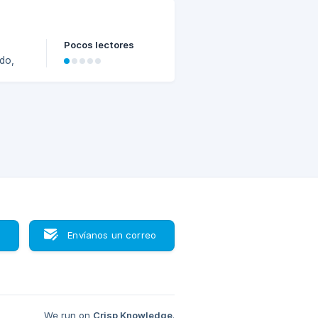
Pocos lectores
do,
 para
a
s
Envíanos un correo
We run on
Crisp Knowledge
.