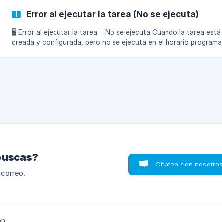
Error al ejecutar la tarea (No se ejecuta)
🖥 Error al ejecutar la tarea – No se ejecuta Cuando la tarea está
creada y configurada, pero no se ejecuta en el horario programa
normalmente se debe a restricciones en los permisos del usuario
ejecutar tareas de Windows. ✅ Requisitos previos: Tener una cuenta
de usuario con permisos de Administrador. Haber configurado
CSReporter y CSReporter Premium como administrador. Tener
programada la tarea en un horario de prueba. (Opcional) Consult
también el manual: [Conf
buscas?
Chatea con nosotro
 correo.
on