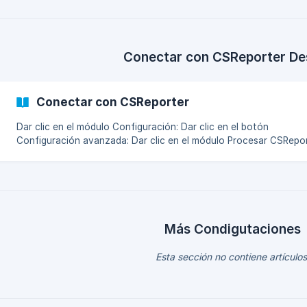
Conectar con CSReporter De
Conectar con CSReporter
Dar clic en el módulo Configuración: Dar clic en el botón
Configuración avanzada: Dar clic en el módulo Procesar CSReporter
V3: Habilitar la casilla Permitir procesar: ![]
(https://storage.crisp.chat/users/h
Más Condigutaciones
Esta sección no contiene artículos