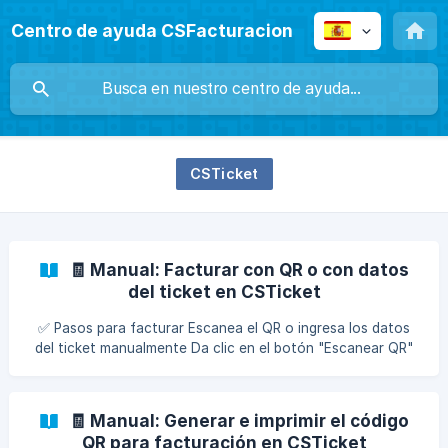
Centro de ayuda CSFacturacion
CSTicket
🧾 Manual: Facturar con QR o con datos
del ticket en CSTicket
✅ Pasos para facturar Escanea el QR o ingresa los datos
del ticket manualmente Da clic en el botón "Escanear QR"
o bien, llena los campos de forma manual. Una vez
ingresados los datos, haz clic en "Agregar ticket" y luego
en "Siguiente". Nota: Si hay algún error en la información, el
🧾 Manual: Generar e imprimir el código
sistema te mostrará un mensaje indicando que el
QR para facturación en CSTicket