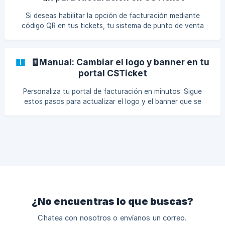
identificador del ticket no existe o que el monto es
incorrecto. ![]
Si deseas habilitar la opción de facturación mediante
(https://storage.crisp.chat/users/helpdesk/website/-/3/e/8/
código QR en tus tickets, tu sistema de punto de venta
d/3
(POS) o sistema de emisión de tickets debe ser capaz de
generar códigos QR con la URL estructurada que se
muestra a continuación. ✅ Estructura del código QR Tu
🧾Manual: Cambiar el logo y banner en tu
sistema debe generar un código QR que apunte a una URL
portal CSTicket
con el siguiente formato: ruby
https://csticket.mx/{NOMBRE}?refid={REFID}&importe=
Personaliza tu portal de facturación en minutos. Sigue
{IMPORTE} / 🔎 Parámetros explicados: {NOMBRE}: Es el
estos pasos para actualizar el logo y el banner que se
nombre a
muestran a tus clientes al momento de facturar. ✅ Pasos
para realizar el cambio Ingresa a tu portal administrador: Ve
a www.csfacturacion.com/sistema e inicia sesión con tu
usuario y contraseña. **Accede a la sección de con
¿No encuentras lo que buscas?
Chatea con nosotros o envíanos un correo.